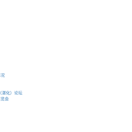
情况
（湛化）论坛
展览会