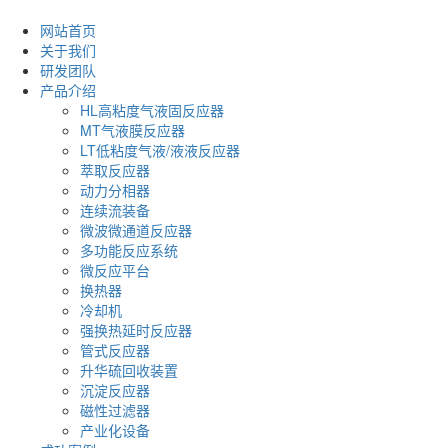
网站首页
关于我们
研发团队
产品介绍
HL高粘度气液固反应器
MT气液膜反应器
LT低粘度气液/液液反应器
萃取反应器
动力分相器
连续流装备
微波微通道反应器
多功能反应系统
微反应平台
换热器
冷却机
强换热延时反应器
管式反应器
升华硫回收装置
沉淀反应器
磁性过滤器
产业化设备