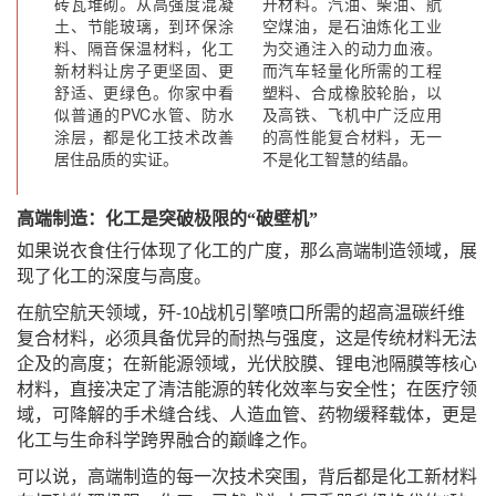
砖瓦堆砌。从高强度混凝
开材料。汽油、柴油、航
土、节能玻璃，到环保涂
空煤油，是石油炼化工业
料、隔音保温材料，化工
为交通注入的动力血液。
新材料让房子更坚固、更
而汽车轻量化所需的工程
舒适、更绿色。你家中看
塑料、合成橡胶轮胎，以
似普通的PVC水管、防水
及高铁、飞机中广泛应用
涂层，都是化工技术改善
的高性能复合材料，无一
居住品质的实证。
不是化工智慧的结晶。
高端制造：化工是突破极限的
“破壁机”
如果说衣食住行体现了化工的广度，那么高端制造领域，展
现了化工的深度与高度。
在航空航天领域，歼
战机引擎喷口所需的超高温碳纤维
-10
复合材料，必须具备
优异
的耐热与强度，这是传统材料无法
企及的高度；在新能源领域，光伏胶膜、锂电池隔膜等核心
材料，直接决定了清洁能源的转化效率与安全性；在医疗领
域，可降解的手术缝合线、人造血管、药物缓释载体，更是
化工与生命科学跨界融合的巅峰之作。
可以说，高端制造的每一次技术突围，背后都是化工新材料