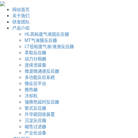
网站首页
关于我们
研发团队
产品介绍
HL高粘度气液固反应器
MT气液膜反应器
LT低粘度气液/液液反应器
萃取反应器
动力分相器
连续流装备
微波微通道反应器
多功能反应系统
微反应平台
换热器
冷却机
强换热延时反应器
管式反应器
升华硫回收装置
沉淀反应器
磁性过滤器
产业化设备