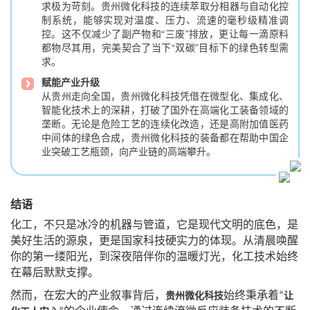
求极为苛刻。贵州微化科技的连续萃取分相器与自动化控
制系统，能够实现对温度、压力、流速的毫秒级精准调
控。这不仅减少了副产物和“三废”排放，更让每一滴原料
都物尽其用，完美契合了当下“双碳”目标下的绿色转型需
求。
赋能产业升级
从贵州走向全国，贵州微化科技凭借在微型化、集成化、
智能化技术上的深耕，打破了国外在高端化工装备领域的
垄断。无论是危险工艺的连续化改造，还是高附加值医药
中间体的绿色合成，贵州微化科技的装备都在帮助中国企
业突破工艺瓶颈，向产业链的高端攀升。
结语
化工，不只是冰冷的机器与管道，它是现代文明的底色，是
美好生活的源泉，更是国家科技硬实力的体现。从清晨唤醒
你的第一缕阳光，到深夜陪伴你的温暖灯光，化工技术始终
在幕后默默支撑。
让
然而，在宏大的产业叙事背后，
始终秉承着
贵州微化科技
“