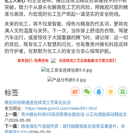
化工人安心
的企业使命。通过连续流微反应装备技术的不断
”
突破，致力于从源头化解高危工艺的风险，用微观尺度的精
准与高效，为宏观的化工生产筑起一道坚实的安全防线。
未来的化工，将不仅是智能、绿色与精准的代名词，更将充
满人文的温度与关怀。下一次，当你穿上舒适的衣物、驾驶
汽车出行，或是惊叹于大国重器的腾飞时，请记得：这一切
的背后，既有化工人智慧的闪光，也有像贵州微化科技这样
的守护者，在默默为
化工人
的安全与安心保驾护航。
联系我们--免费咨询
关连续流工艺及装备解决方案注我们
标签
微化科技
微通道连续流工艺
氧化反应
本文网址：
https://www.gzmct.com/news/601.html
上一篇：
贵州微化科技5S现场管理全面启动 以正向激励驱动精益生
产
2026-05-26
下一篇：
精准强化气液固传质｜硫代硫酸铵氧化效率显著提升，杂
质降至0.53%
2026-05-20