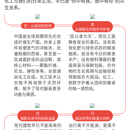
化工与我们的日常生活，早已是
你中有我，我中有你
的共
“
”
生关系。
食
衣：从田间到秀场
大国粮仓的隐形守护者
中国是全球规模领先的合
“民以食为天”，而化工是
成纤维生产国。你身上那
粮食安全的基石。没有高
件轻便透气的冲锋衣、抗
效化肥与绿色农药的精准
皱耐磨的西装，甚至是一
施用，就没有今日的粮食
双减震舒适的运动鞋，其
丰产；没有塑料薄膜的覆
核心材料——聚酯纤维、
盖保温与保鲜包装，农作
尼龙、弹性体等，全部源
物的生长周期与运输损耗
自化工合成。化工技术让
将面临巨大挑战。化工，
衣物不再局限于天然纤
默默守护着从田间到餐桌
维，赋予了现代服装更多
的每一道防线。
功能与美感。
住
行
钢筋水泥中的科技温度
驱动世界的能量与材料
现代建筑早已不是简单的
出行离不开能源，更离不