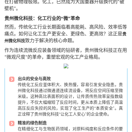
在打破物理极限。化工，已然成为大国重器升级换代的
破
“
壁机
。
”
贵州
微化科技：
化工行业的
“
微
”
革命
然而，传统化工行业长期面临着高能耗、高风险、效率低等
痛点。如何让化工生产更安全、更绿色、更高效？这正是
贵
致力于解决的核心命题。
州
微化科技
作为连续流微反应装备领域的
钻研者
，
贵州
微化科技正在用
微观尺度
的革命，重塑宏观的化工产业格局。
“
”
出众的安全与高效
传统化工反应釜体积大、换热慢，容易引发安全隐患。贵
州微化科技通过微通道连续流设备，将反应空间压缩至微
米级。这种高比表面积的设计，让传质传热效率呈指数级
提升，不仅大幅缩短了反应时间，更从本质上降低了高温
高压反应失控的风险，实现了化工生产的“本质安全”。真
正诠释了贵州微化科技“让化工人安心”的企业使命。
精准的绿色制造
在精细化工与生物医药领域，对原料纯度和反应条件的要