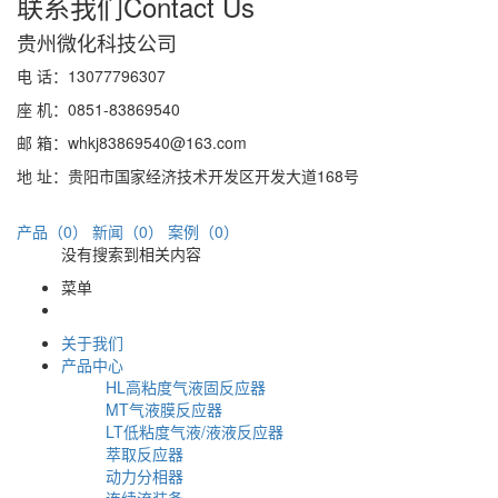
联系我们
Contact Us
贵州微化科技公司
电 话：13077796307
座 机：0851-83869540
邮 箱：whkj83869540@163.com
地 址：贵阳市国家经济技术开发区开发大道168号
产品（0）
新闻（0）
案例（0）
没有搜索到相关内容
菜单
关于我们
产品中心
HL高粘度气液固反应器
MT气液膜反应器
LT低粘度气液/液液反应器
萃取反应器
动力分相器
连续流装备