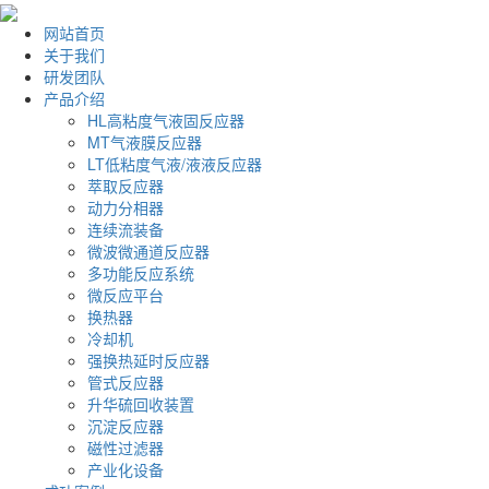
网站首页
关于我们
研发团队
产品介绍
HL高粘度气液固反应器
MT气液膜反应器
LT低粘度气液/液液反应器
萃取反应器
动力分相器
连续流装备
微波微通道反应器
多功能反应系统
微反应平台
换热器
冷却机
强换热延时反应器
管式反应器
升华硫回收装置
沉淀反应器
磁性过滤器
产业化设备